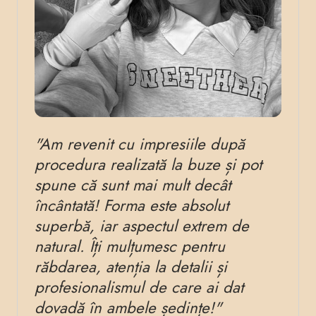
"Am revenit cu impresiile după
"Dup
procedura realizată la buze și pot
lega
spune că sunt mai mult decât
să fa
încântată! Forma este absolut
exper
superbă, iar aspectul extrem de
Proce
natural. Îți mulțumesc pentru
recup
răbdarea, atenția la detalii și
sunt 
profesionalismul de care ai dat
încr
dovadă în ambele ședințe!"