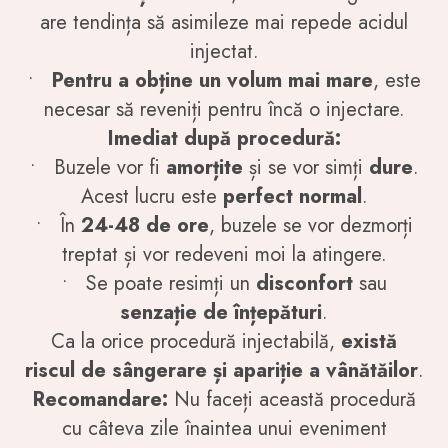
are tendința să asimileze mai repede acidul
injectat.
•
Pentru a obține un volum mai mare
, este
necesar să reveniți pentru încă o injectare.
Imediat după procedură:
• Buzele vor fi
amorțite
și se vor simți
dure
.
Acest lucru este
perfect normal
.
•
În
24-48 de ore
, buzele se vor dezmorți
treptat și vor redeveni moi la atingere.
•
Se poate resimți un
disconfort
sau
senzație de înțepături
.
Ca la orice procedură injectabilă,
există
riscul de sângerare și apariție a vânătăilor
.
Recomandare:
Nu faceți această procedură
cu câteva zile înaintea unui eveniment