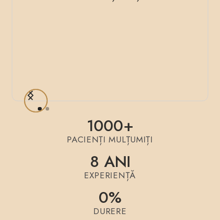
schi
medi
profe
fieca
1000+
PACIENȚI MULȚUMIȚI
8 ANI
EXPERIENȚĂ
0%
DURERE